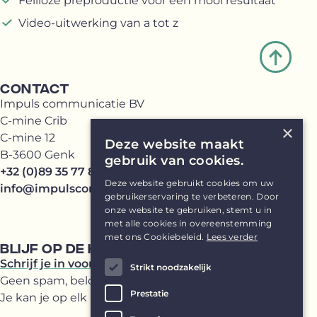
Feilloze preproductie voor een mooi resultaat
Video-uitwerking van a tot z
CONTACT
Impuls communicatie BV
C-mine Crib
×
C-mine 12
Deze website maakt
B-3600 Genk
gebruik van cookies.
+32 (0)89 35 77 81
Deze website gebruikt cookies om uw
info@impulscommunicatie.be
gebruikerservaring te verbeteren. Door
onze website te gebruiken, stemt u in
met alle cookies in overeenstemming
met ons Cookiebeleid.
Lees verder
BLIJF OP DE HOOGTE
Schrijf je in voor onze Impuls(br)ief
Strikt noodzakelijk
Geen spam, beloofd!
Prestatie
Je kan je op elk moment uitschrijven.