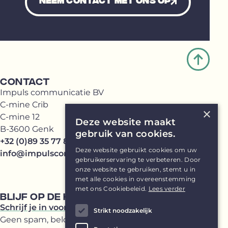
Neem contact met ons op
CONTACT
Impuls communicatie BV
C-mine Crib
×
C-mine 12
Deze website maakt
B-3600 Genk
gebruik van cookies.
+32 (0)89 35 77 81
Deze website gebruikt cookies om uw
info@impulscommunicatie.be
gebruikerservaring te verbeteren. Door
onze website te gebruiken, stemt u in
met alle cookies in overeenstemming
met ons Cookiebeleid.
Lees verder
BLIJF OP DE HOOGTE
Schrijf je in voor onze Impuls(br)ief
Strikt noodzakelijk
Geen spam, beloofd!