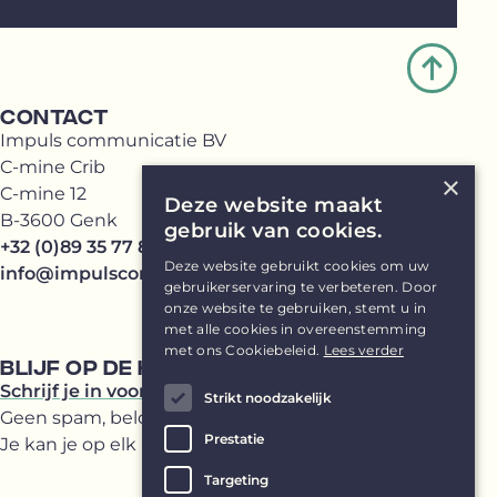
CONTACT
Impuls communicatie BV
C-mine Crib
×
C-mine 12
Deze website maakt
B-3600 Genk
gebruik van cookies.
+32 (0)89 35 77 81
Deze website gebruikt cookies om uw
info@impulscommunicatie.be
gebruikerservaring te verbeteren. Door
onze website te gebruiken, stemt u in
met alle cookies in overeenstemming
met ons Cookiebeleid.
Lees verder
BLIJF OP DE HOOGTE
Schrijf je in voor onze Impuls(br)ief
Strikt noodzakelijk
Geen spam, beloofd!
Prestatie
Je kan je op elk moment uitschrijven.
Targeting