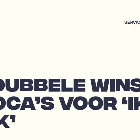
Servi
DUBBELE WIN
OCA’S VOOR ‘I
K’