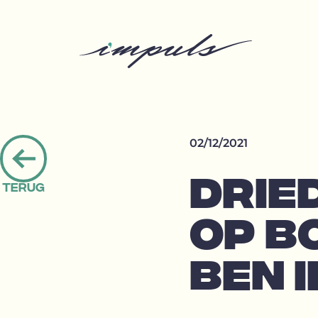
02/12/2021
Terug
DRIE
Terug
naar
overzicht
OP B
BEN I