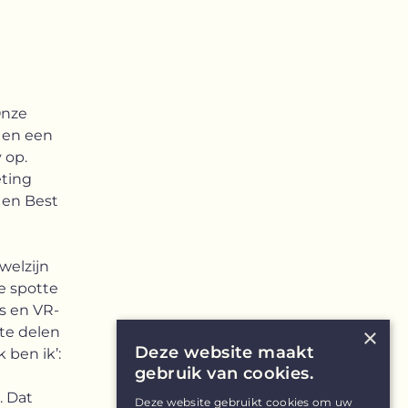
Onze
t en een
 op.
eting
 en Best
welzijn
Je spotte
s en VR-
te delen
×
Deze website maakt
 ben ik’:
gebruik van cookies.
. Dat
Deze website gebruikt cookies om uw