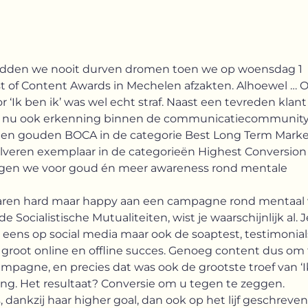
hadden we nooit durven dromen toen we op woensdag 1
 of Content Awards in Mechelen afzakten. Alhoewel … 
Ik ben ik’ was wel echt straf. Naast een tevreden klan
at nu ook erkenning binnen de communicatiecommunity
een gouden BOCA in de categorie Best Long Term Mark
lveren exemplaar in de categorieën Highest Conversion
ngen we voor goud én meer awareness rond mentale
jaren hard maar happy aan een campagne rond mentaal 
Socialistische Mutualiteiten, wist je waarschijnlijk al. 
eens op social media maar ook de soaptest, testimonial
groot online en offline succes. Genoeg content dus om 
mpagne, en precies dat was ook de grootste troef van ‘Ik
ing. Het resultaat? Conversie om u tegen te zeggen.
ankzij haar higher goal, dan ook op het lijf geschreven