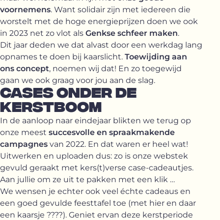
voornemens
. Want solidair zijn met iedereen die
worstelt met de hoge energieprijzen doen we ook
in 2023 net zo vlot als
Genkse schfeer maken
.
Dit jaar deden we dat alvast door een werkdag lang
opnames te doen bij kaarslicht.
Toewijding aan
ons concept
, noemen wij dat! En zo toegewijd
gaan we ook graag voor jou aan de slag.
CASES ONDER DE
KERSTBOOM
In de aanloop naar eindejaar blikten we terug op
onze meest
succesvolle en spraakmakende
campagnes
van 2022. En dat waren er heel wat!
Uitwerken en uploaden dus: zo is onze webstek
gevuld geraakt met kers(t)verse case-cadeautjes.
Aan jullie om ze uit te pakken met een klik …
We wensen je echter ook veel échte cadeaus en
een goed gevulde feesttafel toe (met hier en daar
een kaarsje ????). Geniet ervan deze kerstperiode