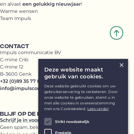
en alvast
een gelukkig nieuwjaar
!
Warme wensen
Team Impuls
CONTACT
Impuls communicatie BV
C-mine Crib
×
C-mine 12
Deze website maakt
B-3600 Genk
gebruik van cookies.
+32 (0)89 35 77 81
Deze website gebruikt cookies om uw
info@impulscommunicatie.be
gebruikerservaring te verbeteren. Door
onze website te gebruiken, stemt u in
met alle cookies in overeenstemming
met ons Cookiebeleid.
Lees verder
BLIJF OP DE HOOGTE
Schrijf je in voor onze Impuls(br)ief
Strikt noodzakelijk
Geen spam, beloofd!
Prestatie