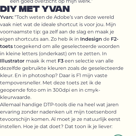
een goed overzicht op mijn werk.”
DIY MET YVAN
Yvan:
“Toch weten de Adobe’s van deze wereld
vaak niet wat de ideale shortcut is voor jou. Mijn
voornaamste tip: ga zelf aan de slag en maak je
eigen shortcuts aan. Zo heb ik in
Indesign
de
F2-
toets
toegekend om alle geselecteerde woorden
in kleine letters (onderkast) om te zetten. In
Illustrator
maak ik met
F3
een selectie van alle
dezelfde gebruikte kleuren zoals de geselecteerde
kleur. En in photoshop? Daar is F1 mijn vaste
tempoversneller. Met deze toets zet ik de
geopende foto om in 300dpi en in cmyk-
kleurwaarde.
Allemaal handige DTP-tools die na heel wat jaren
ervaring zonder nadenken uit mijn toetsenbord
tevoorschijn komen. Al moet je ze natuurlijk eerst
instellen. Hoe je dat doet? Dat toon ik je liever: