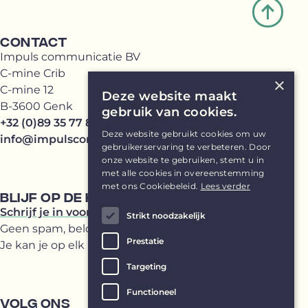
CONTACT
Impuls communicatie BV
C-mine Crib
×
C-mine 12
Deze website maakt
B-3600 Genk
gebruik van cookies.
+32 (0)89 35 77 81
Deze website gebruikt cookies om uw
info@impulscommunicatie.be
gebruikerservaring te verbeteren. Door
onze website te gebruiken, stemt u in
met alle cookies in overeenstemming
met ons Cookiebeleid.
Lees verder
BLIJF OP DE HOOGTE
Schrijf je in voor onze Impuls(br)ief
Strikt noodzakelijk
Geen spam, beloofd!
Prestatie
Je kan je op elk moment uitschrijven.
Targeting
Functioneel
VOLG ONS