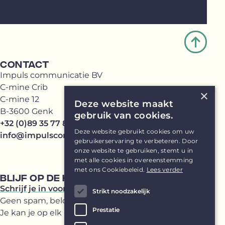
CONTACT
Impuls communicatie BV
C-mine Crib
×
C-mine 12
Deze website maakt
B-3600 Genk
gebruik van cookies.
+32 (0)89 35 77 81
Deze website gebruikt cookies om uw
info@impulscommunicatie.be
gebruikerservaring te verbeteren. Door
onze website te gebruiken, stemt u in
met alle cookies in overeenstemming
met ons Cookiebeleid.
Lees verder
BLIJF OP DE HOOGTE
Schrijf je in voor onze Impuls(br)ief
Strikt noodzakelijk
Geen spam, beloofd!
Prestatie
Je kan je op elk moment uitschrijven.