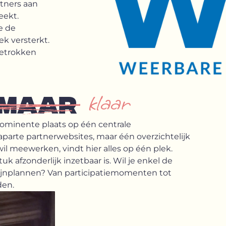
rtners aan
eekt.
e de
k versterkt.
betrokken
klaar
MAAR
ominente plaats op één centrale
f aparte partnerwebsites, maar één overzichtelijk
wil meewerken, vindt hier alles op één plek.
 afzonderlijk inzetbaar is. Wil je enkel de
rmijnplannen? Van participatiemomenten tot
den.