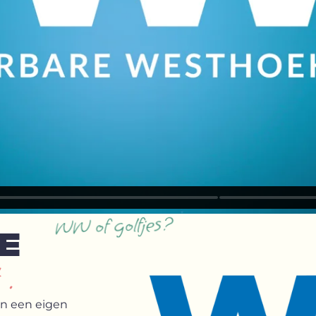
WW of golfjes?
E
 .
en een eigen