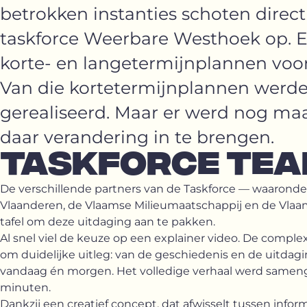
betrokken instanties schoten direct
taskforce Weerbare Westhoek op. 
korte- en langetermijnplannen voor
Van die kortetermijnplannen werden 
gerealiseerd. Maar er werd nog ma
daar verandering in te brengen.
TASKFORCE TE
De verschillende partners van de Taskforce — waarond
Vlaanderen, de Vlaamse Milieumaatschappij en de Vl
tafel om deze uitdaging aan te pakken.
Al snel viel de keuze op een explainer video. De compl
om duidelijke uitleg: van de geschiedenis en de uitdag
vandaag én morgen. Het volledige verhaal werd samenge
minuten.
Dankzij een creatief concept, dat afwisselt tussen infor