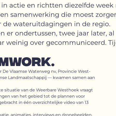
 in actie en richtten diezelfde week
Een samenwerking die moest zorge
 de wateruitdagingen in de regio.
er ondertussen, twee jaar later, al
ar weinig over gecommuniceerd. Ti
AMWORK.
er De Vlaamse Waterweg nv, Provincie West-
aamse Landmaatschappij — kwamen samen aan
exe situatie van de Weerbare Westhoek vraagt
ingen van het gebied tot de plannen voor
bracht in één overzichtelijke video van 13
matie, animaties, interviews en dronebeelden,