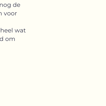
 nog de
n voor
 heel wat
jd om