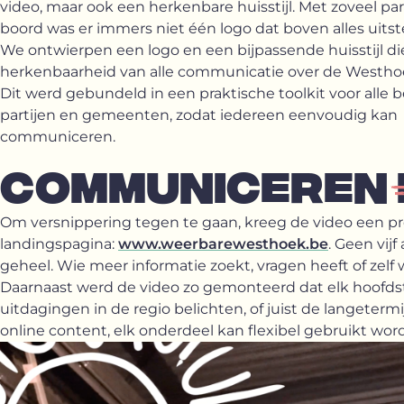
video, maar ook een herkenbare huisstijl. Met zoveel pa
boord was er immers niet één logo dat boven alles uitst
We ontwierpen een logo en een bijpassende huisstijl di
herkenbaarheid van alle communicatie over de Westhoe
Dit werd gebundeld in een praktische toolkit voor alle 
partijen en gemeenten, zodat iedereen eenvoudig kan
communiceren.
COMMUNICEREN
Om versnippering tegen te gaan, kreeg de video een pr
landingspagina:
www.weerbarewesthoek.be
. Geen vij
geheel. Wie meer informatie zoekt, vragen heeft of zelf 
Daarnaast werd de video zo gemonteerd dat elk hoofdstuk
uitdagingen in de regio belichten, of juist de langete
online content, elk onderdeel kan flexibel gebruikt wor