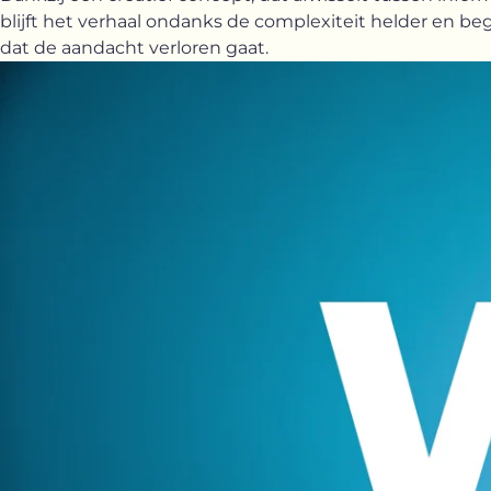
blijft het verhaal ondanks de complexiteit helder en begr
dat de aandacht verloren gaat.