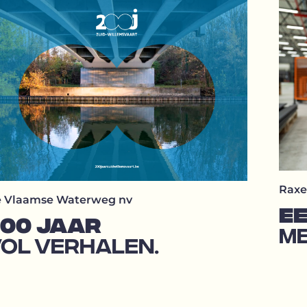
Raxe
 Vlaamse Waterweg nv
E
200 JAAR
ME
OL VERHALEN.