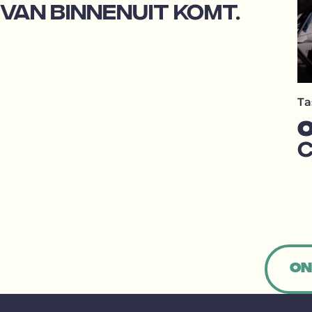
VAN BINNENUIT KOMT.
Ta
O
C
On