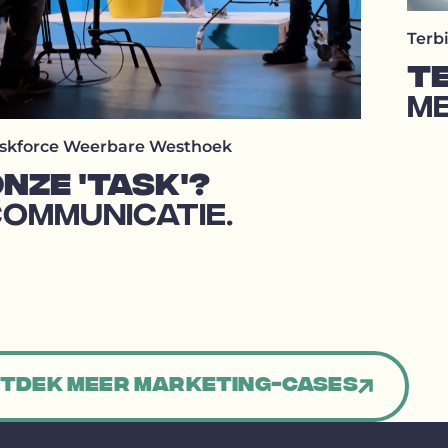
Terb
TE
ME
skforce Weerbare Westhoek
NZE 'TASK'?
OMMUNICATIE.
tdek meer Marketing-cases