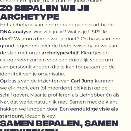
verschil. En jij ook, maar dan op jouw manier.
ZO BEPALEN WE JE
ARCHETYPE
Het archetype van een merk bepalen start bij de
DNA-analyse
. Wie zijn jullie? Wat is je USP? Je
doel? Waarom doe je wat je doet? Op basis van een
grondig gesprek over de bedrijfsvisie gaan we aan
de slag met onze
archetypeschijf
. Kleurtjes en
categorieën zorgen voor een duidelijk spectrum
aan persoonlijkheden die je kan toepassen op de
identiteit van je organisatie.
Op basis van de inzichten van
Carl Jung
kunnen
we elk merk een (of meerdere) plekje(s) op de
schijf geven. Maar je profileren als Liefhebber én als
Nar, dat werkt natuurlijk niet. Samen met de klant
hakken we knopen door. Een
eenduidige visie als
startpunt
, kiezen is key.
SAMEN BEPALEN, SAMEN