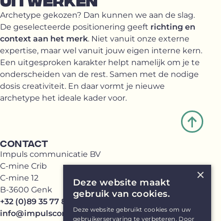
UITWERKEN
Archetype gekozen? Dan kunnen we aan de slag.
De geselecteerde positionering geeft
richting en
context aan het merk
. Niet vanuit onze externe
expertise, maar wel vanuit jouw eigen interne kern.
Een uitgesproken karakter helpt namelijk om je te
onderscheiden van de rest. Samen met de nodige
dosis creativiteit. En daar vormt je nieuwe
archetype het ideale kader voor.
CONTACT
Impuls communicatie BV
C-mine Crib
×
C-mine 12
Deze website maakt
B-3600 Genk
gebruik van cookies.
+32 (0)89 35 77 81
Deze website gebruikt cookies om uw
info@impulscommunicatie.be
gebruikerservaring te verbeteren. Door