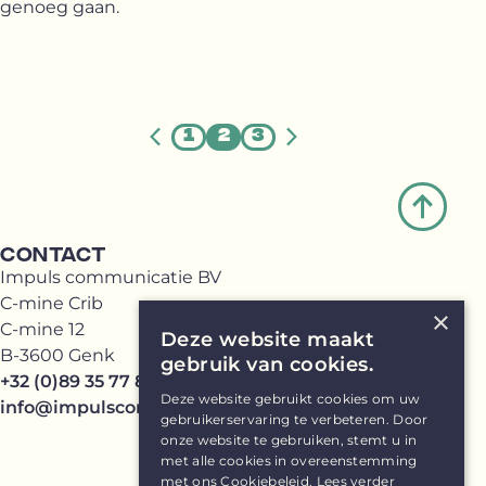
genoeg gaan.
1
2
3
CONTACT
Impuls communicatie BV
C-mine Crib
×
C-mine 12
Deze website maakt
B-3600 Genk
gebruik van cookies.
+32 (0)89 35 77 81
Deze website gebruikt cookies om uw
info@impulscommunicatie.be
gebruikerservaring te verbeteren. Door
onze website te gebruiken, stemt u in
met alle cookies in overeenstemming
met ons Cookiebeleid.
Lees verder