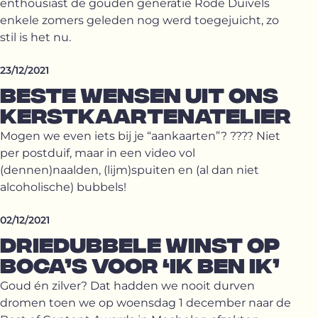
enthousiast de gouden generatie Rode Duivels
enkele zomers geleden nog werd toegejuicht, zo
stil is het nu.
23/12/2021
BESTE WENSEN UIT ONS
KERSTKAARTEN­ATELIER
Mogen we even iets bij je “aankaarten”? ???? Niet
per postduif, maar in een video vol
(dennen)naalden, (lijm)spuiten en (al dan niet
alcoholische) bubbels!
02/12/2021
DRIEDUBBELE WINST OP
BOCA’S VOOR ‘IK BEN IK’
Goud én zilver? Dat hadden we nooit durven
dromen toen we op woensdag 1 december naar de